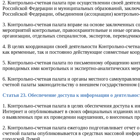
2. Контрольно-счетная палата при осуществлении своей деяте
Российской Федерации и муниципальных образований, заключат
Российской Федерации, объединения (ассоциации) контрольно
3. Контрольно-счетная палата вправе на основе заключенных 
мероприятий контрольные, правоохранительные и иные органы 
организации, отдельных специалистов, экспертов, переводчико
4. В целях координации своей деятельности Контрольно-счетн
как временные, так и постоянно действующие совместные коо
5. Контрольно-счетная палата по письменному обращению кон
проводимых ими контрольных и экспертно-аналитических мер
6. Контрольно-счетная палата и органы местного самоуправлен
счетной палаты законодательству о внешнем государственном
Статья 23. Обеспечение доступа к информации о деятельно
1. Контрольно-счетная палата в целях обеспечения доступа к
Интернет и опубликовывает в своих официальных изданиях и
о выявленных при их проведении нарушениях, о внесенных пре
2. Контрольно-счетная палата ежегодно подготавливает отчет 
счетной палаты опубликовывается в средствах массовой инфор
городской Думой.