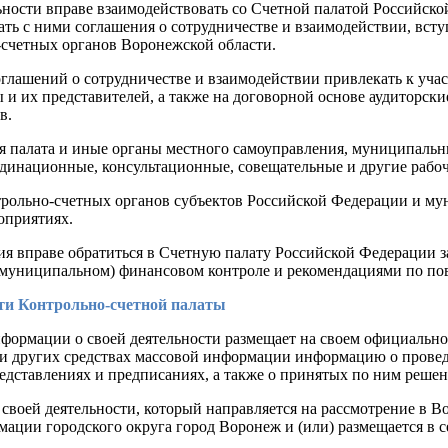
льности вправе взаимодействовать со Счетной палатой Российск
ь с ними соглашения о сотрудничестве и взаимодействии, всту
-счетных органов Воронежской области.
соглашений о сотрудничестве и взаимодействии привлекать к уч
и их представителей, а также на договорной основе аудиторски
в.
ая палата и иные органы местного самоуправления, муниципальн
рдинационные, консультационные, совещательные и другие рабо
трольно-счетных органов субъектов Российской Федерации и му
оприятиях.
ия вправе обратиться в Счетную палату Российской Федерации з
 (муниципальном) финансовом контроле и рекомендациями по п
сти Контрольно-счетной палаты
 информации о своей деятельности размещает на своем официал
ли других средствах массовой информации информацию о провед
дставлениях и предписаниях, а также о принятых по ним решен
о своей деятельности, который направляется на рассмотрение в
мации городского округа город Воронеж и (или) размещается в 