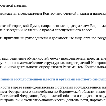
счетной палаты.
утверждается председателем Контрольно-счетной палаты и напр
жской городской Думы, направленные председателем Воронежск
 в заседании коллегии с правом совещательного голоса.
ыть приглашены руководители и должностные лица органов госу
распределение обязанностей между председателем, заместителем
ункции и взаимодействие структурных подразделений Контрольн
тий, иной деятельности определяются Регламентом Контрольно-с
рганами государственной власти и органами местного самоуп
льности вправе взаимодействовать с органами государственной 
нием Федерального казначейства по Воронежской области, нало
оссийской Федерации, Воронежской области и городского округ
 контрольной и экспертно-аналитической деятельности, нормат