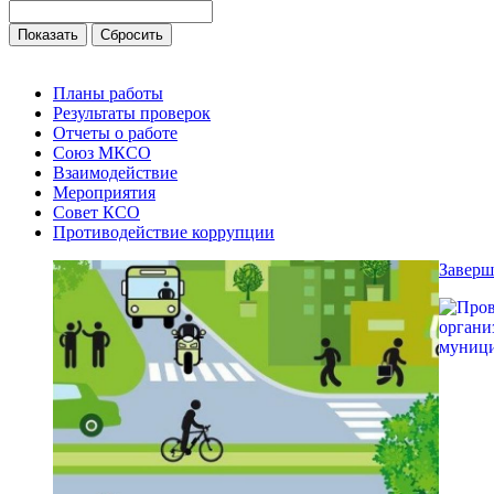
Планы работы
Результаты проверок
Отчеты о работе
Союз МКСО
Взаимодействие
Мероприятия
Совет КСО
Противодействие коррупции
Заверш