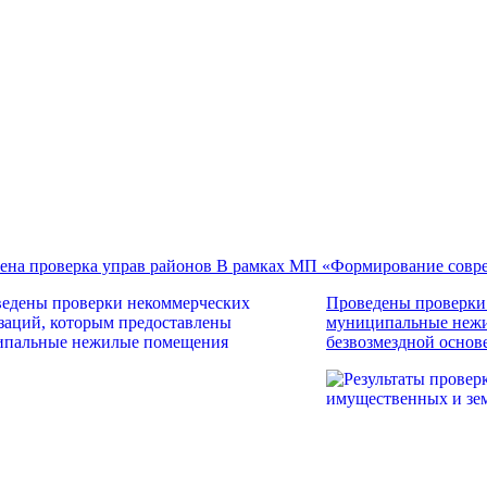
ена проверка управ районов
В рамках МП «Формирование совре
Проведены проверки
муниципальные неж
безвозмездной основ