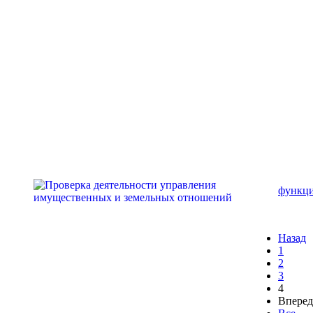
функци
Назад
1
2
3
4
Вперед