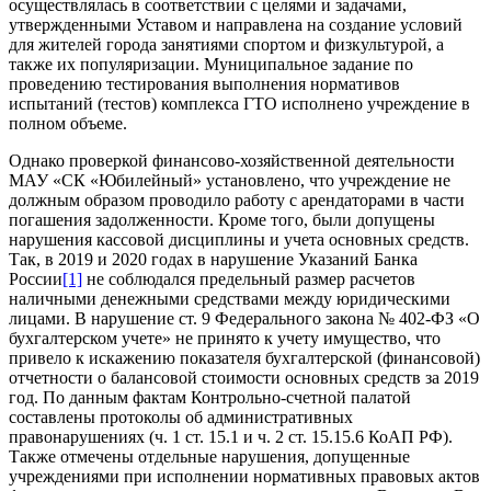
осуществлялась в соответствии с целями и задачами,
утвержденными Уставом и направлена на создание условий
для жителей города занятиями спортом и физкультурой, а
также их популяризации. Муниципальное задание по
проведению тестирования выполнения нормативов
испытаний (тестов) комплекса ГТО исполнено учреждение в
полном объеме.
Однако проверкой финансово-хозяйственной деятельности
МАУ «СК «Юбилейный» установлено, что учреждение не
должным образом проводило работу с арендаторами в части
погашения задолженности. Кроме того, были допущены
нарушения кассовой дисциплины и учета основных средств.
Так, в 2019 и 2020 годах в нарушение Указаний Банка
России
[1]
не соблюдался предельный размер расчетов
наличными денежными средствами между юридическими
лицами. В нарушение ст. 9 Федерального закона № 402-ФЗ «О
бухгалтерском учете» не принято к учету имущество, что
привело к искажению показателя бухгалтерской (финансовой)
отчетности о балансовой стоимости основных средств за 2019
год. По данным фактам Контрольно-счетной палатой
составлены протоколы об административных
правонарушениях (ч. 1 ст. 15.1 и ч. 2 ст. 15.15.6 КоАП РФ).
Также отмечены отдельные нарушения, допущенные
учреждениями при исполнении нормативных правовых актов