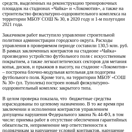
средств, выделенных на реконструкцию тренировочных
площадок на стадионах «Чайка» и «Локомотив», а также на
строительство физкультурно-оздоровительного комплекса на
территории МБОУ СОШ № 30, в 2020 году и 1-м полугодии
2021 года.
Заказчиком работ выступило управление строительной
политики администрации городского округа. Расходы
управления в проверяемом периоде составили 130,5 млн. руб.
В рамках заключенных контрактов на стадионе «Чайка»
произведено устройство футбольного поля с искусственным
покрытием, а также легкоатлетических секторов для метания
копья, дисков, и прыжков в высоту, на стадионе «Локомотив»
– построена блочно-модульная котельная для подогрева
футбольного поля. Кроме того, на территории МБОУ «СОШ
№ 30» (ул. Туполева) построен новый физкультурно-
оздоровительный комплекс закрытого типа.
В целом проверка показала, что бюджетные средства
израсходованы по целевому назначению. В то же время при
заключении и исполнении контрактов управлением
допущены нарушения Федерального закона № 44-ФЗ, в том
числе: приемка работ в отсутствие обеспечения гарантийных
обязательств, неприменение мер ответственности к
подрядчикам за нарушение условий контрактов, нарушение