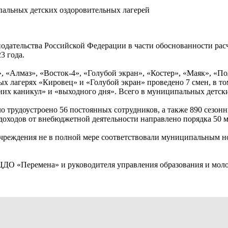
пальных детских оздоровительных лагерей
онодательства Российской Федерации в части обоснованности р
3 года.
, «Алмаз», «Восток-4», «Голубой экран», «Костер», «Маяк», «П
ных лагерях «Кировец» и «Голубой экран» проведено 7 смен, в т
их каникул» и «выходного дня». Всего в муниципальных детски
ло трудоустроено 56 постоянных сотрудников, а также 890 сезо
и доходов от внебюджетной деятельности направлено порядка 50 м
а учреждения не в полной мере соответствовали муниципальным
ЦДО «Перемена» и руководителя управления образования и мол