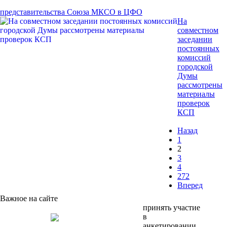
представительства Союза МКСО в ЦФО
На
совместном
заседании
постоянных
комиссий
городской
Думы
рассмотрены
материалы
проверок
КСП
Назад
1
2
3
4
272
Вперед
Важное на сайте
принять участие
в
анкетировании