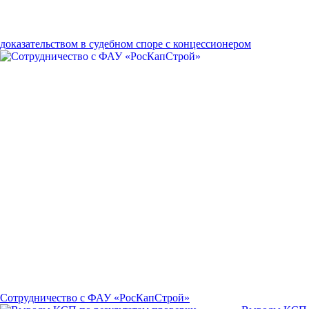
доказательством в судебном споре с концессионером
Сотрудничество c ФАУ «РосКапСтрой»