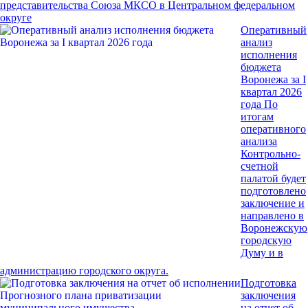
представительства Союза МКСО в Центральном федеральном
округе
Оперативный
анализ
исполнения
бюджета
Воронежа за I
квартал 2026
года
По
итогам
оперативного
анализа
Контрольно-
счетной
палатой будет
подготовлено
заключение и
направлено в
Воронежскую
городскую
Думу и в
администрацию городского округа.
Подготовка
заключения
на отчет об