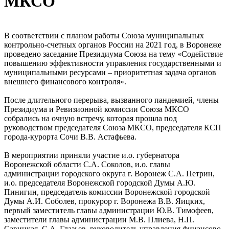
МКСО
В соответствии с планом работы Союза муниципальных
контрольно-счетных органов России на 2021 год, в Воронеже
проведено заседание Президиума Союза на тему «Содействие
повышению эффективности управления государственными и
муниципальными ресурсами – приоритетная задача органов
внешнего финансового контроля».
После длительного перерыва, вызванного пандемией, члены
Президиума и Ревизионной комиссии Союза МКСО
собрались на очную встречу, которая прошла под
руководством председателя Союза МКСО, председателя КСП
города-курорта Сочи В.В. Астафьева.
В мероприятии приняли участие и.о. губернатора
Воронежской области С.А. Соколов, и.о. главы
администрации городского округа г. Воронеж С.А. Петрин,
и.о. председателя Воронежской городской Думы А.Ю.
Пинигин, председатель комиссии Воронежской городской
Думы А.И. Соболев, прокурор г. Воронежа В.В. Яицких,
первый заместитель главы администрации Ю.В. Тимофеев,
заместители главы администрации М.В. Плиева, Н.П.
Савицкая, С.А. Глазьев, руководитель управления финансово-